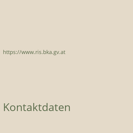
Österreich
Registernummer:
FN 16250y
Registergericht:
8700 Leoben
Unternehmensgegenstand:
Apotheke
Berufsrecht:
Gewerbeordnung:
https://www.ris.bka.gv.at
Aufsichtsbehörde/Gewerbebehörde:
Bundesministerium für Soziales, Gesundheit,
Pflege und Konsumentenschutz
Umsatzsteuer-Identifikationsnummer:
ATU
62921208
Kontaktdaten
Telefon:
038 42/43 2 64
Fax:
038 42/43 2 64-7