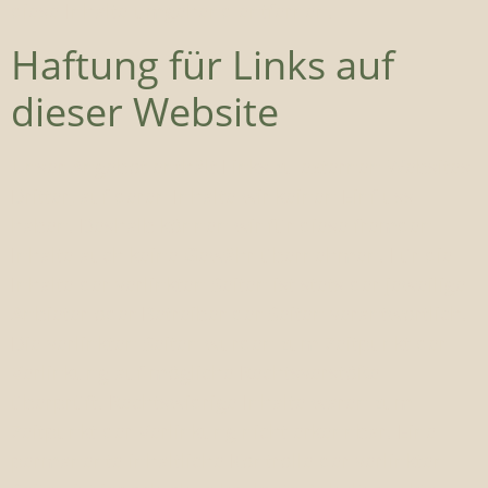
diese Inhalte umgehend entfernen.
Haftung für Links auf
dieser Website
Unser Angebot enthält Links zu externen Websites
Dritter, auf deren Inhalte wir keinen Einfluss
haben. Deshalb können wir für diese fremden
Inhalte auch keine Gewähr übernehmen. Für die
Inhalte der verlinkten Seiten ist stets der jeweilige
Anbieter oder Betreiber der Seiten verantwortlich.
Die verlinkten Seiten wurden zum Zeitpunkt der
Verlinkung auf mögliche Rechtsverstöße
überprüft. Rechtswidrige Inhalte waren zum
Zeitpunkt der Verlinkung nicht erkennbar. Eine
permanente inhaltliche Kontrolle der verlinkten