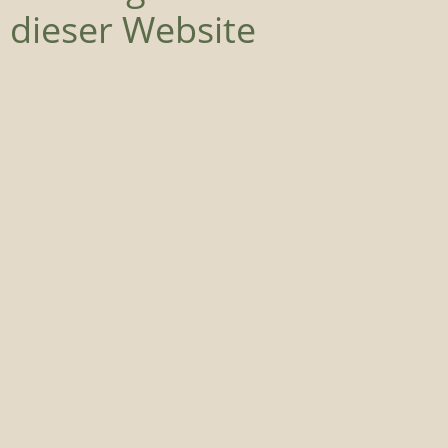
dieser Website
Als Diensteanbieter sind wir für eigene Inhalte auf
diesen Seiten nach den allgemeinen Gesetzen
verantwortlich. Wir als Diensteanbieter sind
jedoch nicht verpflichtet, übermittelte oder
gespeicherte fremde Informationen zu
überwachen oder nach Umständen zu forschen,
die auf eine rechtswidrige Tätigkeit hinweisen.
Verpflichtungen zur Entfernung oder Sperrung der
Nutzung von Informationen nach den allgemeinen
Gesetzen bleiben hiervon unberührt. Eine
diesbezügliche Haftung ist jedoch erst ab dem
Zeitpunkt der Kenntnis einer konkreten
Rechtsverletzung möglich. Bei Bekanntwerden von
entsprechenden Rechtsverletzungen werden wir