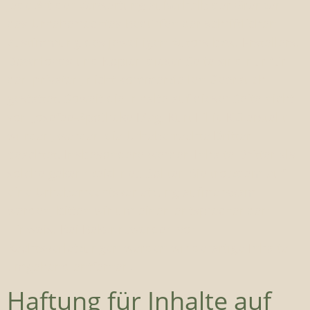
jede Art der Verwertung außerhalb der Grenzen
des Urheberrechtes bedürfen der schriftlichen
Zustimmung des jeweiligen Autors bzw. Erstellers.
Downloads und Kopien dieser Seite sind nur für
den privaten, nicht kommerziellen Gebrauch
gestattet. Soweit die Inhalte auf dieser Seite nicht
von Josefee-Apotheke Mag. Kurt Lillie KG erstellt
wurden, werden die Urheberrechte Dritter
beachtet. Insbesondere werden Inhalte Dritter als
solche gekennzeichnet. Sollten Sie trotzdem auf
eine Urheberrechtsverletzung aufmerksam
werden, bitten wir um einen entsprechenden
Hinweis. Bei Bekanntwerden von
Rechtsverletzungen werden wir derartige Inhalte
umgehend entfernen.
Haftung für Inhalte auf