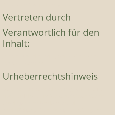
E-Mail:
josefee.apotheke@aon.at
Vertreten durch
Verantwortlich für den
Inhalt:
Josefee-Apotheke, Franz Josef-Straße 7, 8700
Leoben, Österreich
Urheberrechtshinweis
Die durch Josefee-Apotheke Mag. Kurt Lillie KG
erstellten Inhalte und Werke auf dieser Website
unterliegen dem Urheberrecht. Die
Vervielfältigung, Bearbeitung, Verbreitung und