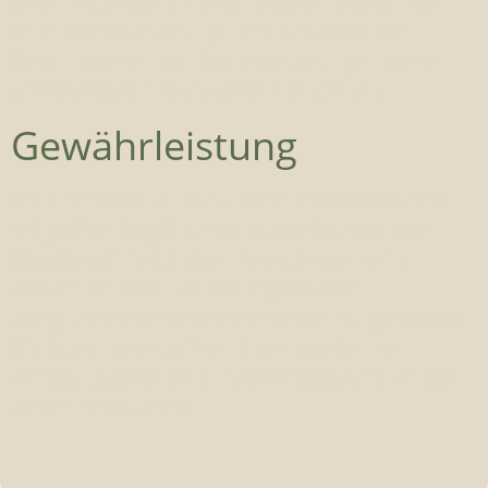
Seiten ist jedoch ohne konkrete Anhaltspunkte
einer Rechtsverletzung nicht zumutbar. Bei
Bekanntwerden von Rechtsverletzungen werden
wir derartige Links umgehend entfernen.
Gewährleistung
Die Informationen auf unserer Webseite wurden
mit größter Sorgfalt erstellt. Josefee-Apotheke
Mag. Kurt Lillie KG übernimmt jedoch keine
Gewähr für deren Vollständigkeit oder
Geeignetheit für bestimmte Verwendungszwecke.
Die Nutzung der auf den Internetseiten zur
Verfügung gestellten Inhalte erfolgt auf alleinige
Gefahr des Nutzers.